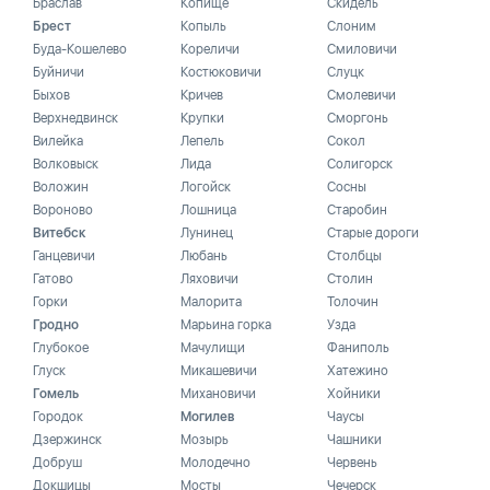
Браслав
Копище
Скидель
Брест
Копыль
Слоним
Буда-Кошелево
Кореличи
Смиловичи
Буйничи
Костюковичи
Слуцк
Быхов
Кричев
Смолевичи
Верхнедвинск
Крупки
Сморгонь
Вилейка
Лепель
Сокол
Волковыск
Лида
Солигорск
Воложин
Логойск
Сосны
Вороново
Лошница
Старобин
Витебск
Лунинец
Старые дороги
Ганцевичи
Любань
Столбцы
Гатово
Ляховичи
Столин
Горки
Малорита
Толочин
Гродно
Марьина горка
Узда
Глубокое
Мачулищи
Фаниполь
Глуск
Микашевичи
Хатежино
Гомель
Михановичи
Хойники
Городок
Могилев
Чаусы
Дзержинск
Мозырь
Чашники
Добруш
Молодечно
Червень
Докшицы
Мосты
Чечерск