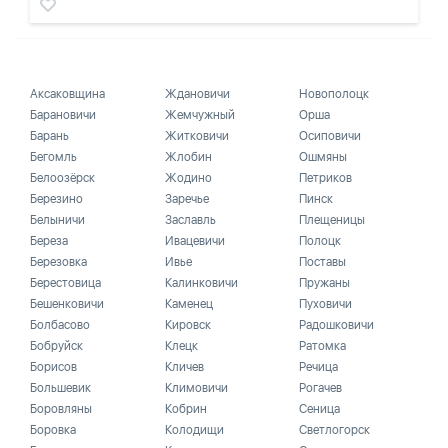
Аксаковщина
Ждановичи
Новополоцк
Барановичи
Жемчужный
Орша
Барань
Житковичи
Осиповичи
Бегомль
Жлобин
Ошмяны
Белоозёрск
Жодино
Петриков
Березино
Заречье
Пинск
Белыничи
Заславль
Плещеницы
Береза
Ивацевичи
Полоцк
Березовка
Ивье
Поставы
Берестовица
Калинковичи
Пружаны
Бешенковичи
Каменец
Пуховичи
Болбасово
Кировск
Радошковичи
Бобруйск
Клецк
Ратомка
Борисов
Кличев
Речица
Большевик
Климовичи
Рогачев
Боровляны
Кобрин
Сеница
Боровка
Колодищи
Светлогорск