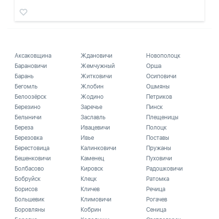
Аксаковщина
Ждановичи
Новополоцк
Барановичи
Жемчужный
Орша
Барань
Житковичи
Осиповичи
Бегомль
Жлобин
Ошмяны
Белоозёрск
Жодино
Петриков
Березино
Заречье
Пинск
Белыничи
Заславль
Плещеницы
Береза
Ивацевичи
Полоцк
Березовка
Ивье
Поставы
Берестовица
Калинковичи
Пружаны
Бешенковичи
Каменец
Пуховичи
Болбасово
Кировск
Радошковичи
Бобруйск
Клецк
Ратомка
Борисов
Кличев
Речица
Большевик
Климовичи
Рогачев
Боровляны
Кобрин
Сеница