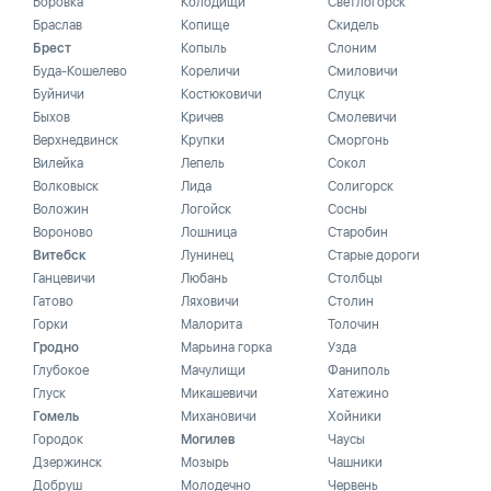
Боровка
Колодищи
Светлогорск
Браслав
Копище
Скидель
Брест
Копыль
Слоним
Буда-Кошелево
Кореличи
Смиловичи
Буйничи
Костюковичи
Слуцк
Быхов
Кричев
Смолевичи
Верхнедвинск
Крупки
Сморгонь
Вилейка
Лепель
Сокол
Волковыск
Лида
Солигорск
Воложин
Логойск
Сосны
Вороново
Лошница
Старобин
Витебск
Лунинец
Старые дороги
Ганцевичи
Любань
Столбцы
Гатово
Ляховичи
Столин
Горки
Малорита
Толочин
Гродно
Марьина горка
Узда
Глубокое
Мачулищи
Фаниполь
Глуск
Микашевичи
Хатежино
Гомель
Михановичи
Хойники
Городок
Могилев
Чаусы
Дзержинск
Мозырь
Чашники
Добруш
Молодечно
Червень