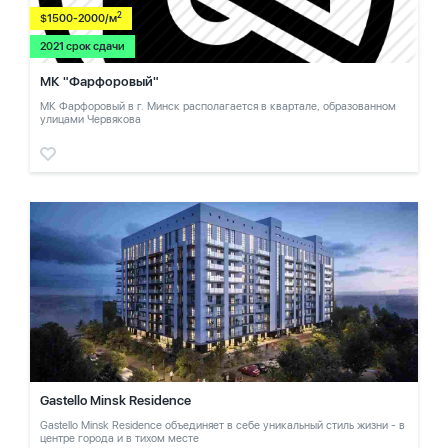
2
$1500-2000/м
2021 срок сдачи
МК "Фарфоровый"
МК Фарфоровый в г. Минск располагается в квартале, образованном
улицами Червякова
Gastello Minsk Residence
Gastello Minsk Residence объединяет в себе уникальный стиль жизни - в
центре города и в тихом месте