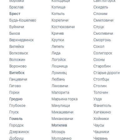
Боровка
Колодищи
Светлогорск
Браслав
Копище
Скидель
Брест
Копыль
Слоним
Буда-Кошелево
Кореличи
Смиловичи
Буйничи
Костюковичи
Слуцк
Быхов
Кричев
Смолевичи
Верхнедвинск
Крупки
Сморгонь
Вилейка
Лепель
Сокол
Волковыск
Лида
Солигорск
Воложин
Логойск
Сосны
Вороново
Лошница
Старобин
Витебск
Лунинец
Старые дороги
Ганцевичи
Любань
Столбцы
Гатово
Ляховичи
Столин
Горки
Малорита
Толочин
Гродно
Марьина горка
Узда
Глубокое
Мачулищи
Фаниполь
Глуск
Микашевичи
Хатежино
Гомель
Михановичи
Хойники
Городок
Могилев
Чаусы
Дзержинск
Мозырь
Чашники
Добруш
Молодечно
Червень