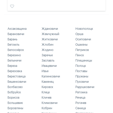
Аксаковщина
Ждановичи
Новополоцк
Барановичи
Жемчужный
Орша
Барань
Житковичи
Осиповичи
Бегомль
Жлобин
Ошмяны
Белоозёрск
Жодино
Петриков
Березино
Заречье
Пинск
Белыничи
Заславль
Плещеницы
Береза
Ивацевичи
Полоцк
Березовка
Ивье
Поставы
Берестовица
Калинковичи
Пружаны
Бешенковичи
Каменец
Пуховичи
Болбасово
Кировск
Радошковичи
Бобруйск
Клецк
Ратомка
Борисов
Кличев
Речица
Большевик
Климовичи
Рогачев
Боровляны
Кобрин
Сеница