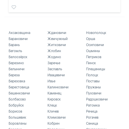
Аксаковщина
Ждановичи
Новополоцк
Барановичи
Жемчужный
Орша
Барань
Житковичи
Осиповичи
Бегомль
Жлобин
Ошмяны
Белоозёрск
Жодино
Петриков
Березино
Заречье
Пинск
Белыничи
Заславль
Плещеницы
Береза
Ивацевичи
Полоцк
Березовка
Ивье
Поставы
Берестовица
Калинковичи
Пружаны
Бешенковичи
Каменец
Пуховичи
Болбасово
Кировск
Радошковичи
Бобруйск
Клецк
Ратомка
Борисов
Кличев
Речица
Большевик
Климовичи
Рогачев
Боровляны
Кобрин
Сеница