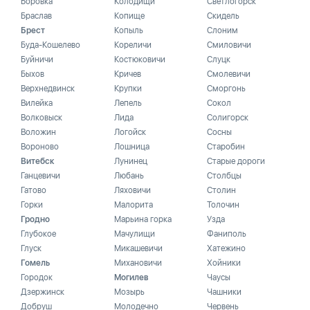
Боровка
Колодищи
Светлогорск
Браслав
Копище
Скидель
Брест
Копыль
Слоним
Буда-Кошелево
Кореличи
Смиловичи
Буйничи
Костюковичи
Слуцк
Быхов
Кричев
Смолевичи
Верхнедвинск
Крупки
Сморгонь
Вилейка
Лепель
Сокол
Волковыск
Лида
Солигорск
Воложин
Логойск
Сосны
Вороново
Лошница
Старобин
Витебск
Лунинец
Старые дороги
Ганцевичи
Любань
Столбцы
Гатово
Ляховичи
Столин
Горки
Малорита
Толочин
Гродно
Марьина горка
Узда
Глубокое
Мачулищи
Фаниполь
Глуск
Микашевичи
Хатежино
Гомель
Михановичи
Хойники
Городок
Могилев
Чаусы
Дзержинск
Мозырь
Чашники
Добруш
Молодечно
Червень