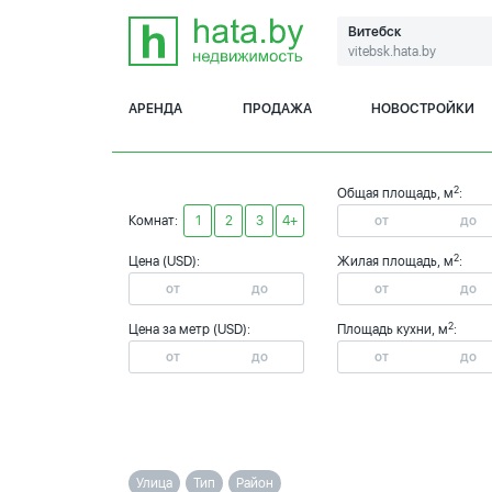
Витебск
vitebsk.hata.by
АРЕНДА
ПРОДАЖА
НОВОСТРОЙКИ
2
Общая площадь, м
:
Комнат:
1
2
3
4+
2
Цена (USD):
Жилая площадь, м
:
2
Цена за метр (USD):
Площадь кухни, м
:
Улица
Тип
Район