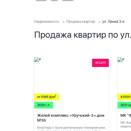
Недвижимость
Продажа квартир
ул. Линия 3-я
Продажа квартир по ул.
АКЦИЯ
2
от 1085 $/м
$1500
2020 г.п.
2021 с
Жилой комплекс «Уручский-2» дом
МК "
№35
МК Фар
кварта
Квартиры с функциональными планировками,