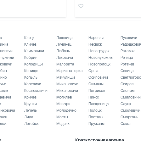
ск
Клецк
Лошница
Наровля
Пуховичи
инка
Кличев
Лунинец
Несвиж
Радошкови
новичи
Климовичи
Любань
Новогрудок
Ратомка
чужный
Кобрин
Ляховичи
Новолукомль
Речица
ковичи
Колодищи
Малорита
Новополоцк
Рогачев
бин
Копище
Марьина горка
Орша
Сеница
ино
Копыль
Мачулищи
Осиповичи
Светлогорс
ечье
Кореличи
Микашевичи
Ошмяны
Скидель
лавль
Костюковичи
Михановичи
Петриков
Слоним
цевичи
Кричев
Могилев
Пинск
Смиловичи
е
Крупки
Мозырь
Плещеницы
Слуцк
инковичи
Лепель
Молодечно
Полоцк
Смолевичи
енец
Лида
Мосты
Поставы
Сморгонь
овск
Логойск
Мядель
Пружаны
Сокол
а
Краткосрочная аренда