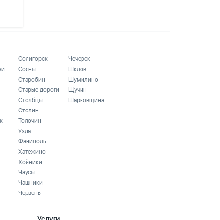
Солигорск
Чечерск
чи
Сосны
Шклов
Старобин
Шумилино
Старые дороги
Щучин
Столбцы
Шарковщина
Столин
к
Толочин
Узда
Фаниполь
Хатежино
Хойники
Чаусы
Чашники
Червень
Услуги