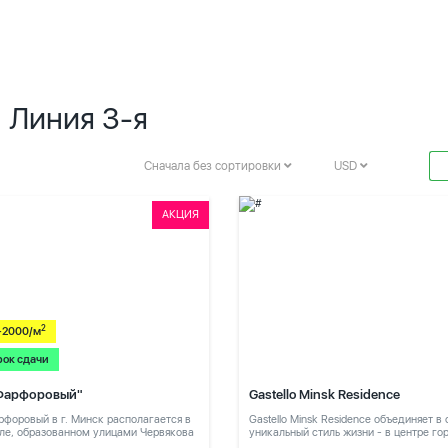
 Линия 3-я
Сначала без сортировки
USD
АКЦИЯ
2
-2000/м
рок сдачи
Фарфоровый"
Gastello Minsk Residence
форовый в г. Минск располагается в
Gastello Minsk Residence объединяет в
ле, образованном улицами Червякова
уникальный стиль жизни - в центре го
в тихом месте