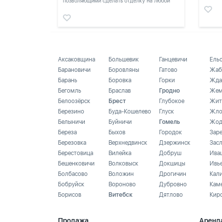
позволяющими сделать отделку на любой
вкус.
Аксаковщина
Большевик
Ганцевичи
Ель
Барановичи
Боровляны
Гатово
Жаб
Барань
Боровка
Горки
Жда
Бегомль
Браслав
Гродно
Жем
Белоозёрск
Брест
Глубокое
Жит
Березино
Буда-Кошелево
Глуск
Жло
Белыничи
Буйничи
Гомель
Жод
Береза
Быхов
Городок
Зар
Березовка
Верхнедвинск
Дзержинск
Зас
Берестовица
Вилейка
Добруш
Ива
Бешенковичи
Волковыск
Докшицы
Ивь
Болбасово
Воложин
Дрогичин
Кал
Бобруйск
Вороново
Дубровно
Кам
Борисов
Витебск
Дятлово
Кир
Продажа
Аренд