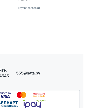
Грузоперевозки
йте:
555@hata.by
 4545