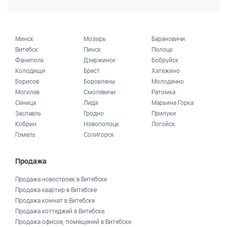
Минск
Мозырь
Барановичи
Витебск
Пинск
Полоцк
Фаниполь
Дзержинск
Бобруйск
Колодищи
Брест
Хатежино
Борисов
Боровляны
Молодечно
Могилев
Смолевичи
Ратомка
Сеница
Лида
Марьина Горка
Заславль
Гродно
Прилуки
Кобрин
Новополоцк
Логойск
Гомель
Солигорск
Продажа
Продажа новостроек в Витебске
Продажа квартир в Витебске
Продажа комнат в Витебске
Продажа коттеджей в Витебске
Продажа офисов, помещений в Витебске