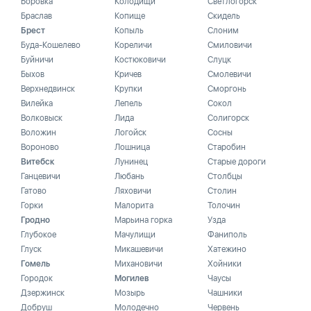
Боровка
Колодищи
Светлогорск
Браслав
Копище
Скидель
Брест
Копыль
Слоним
Буда-Кошелево
Кореличи
Смиловичи
Буйничи
Костюковичи
Слуцк
Быхов
Кричев
Смолевичи
Верхнедвинск
Крупки
Сморгонь
Вилейка
Лепель
Сокол
Волковыск
Лида
Солигорск
Воложин
Логойск
Сосны
Вороново
Лошница
Старобин
Витебск
Лунинец
Старые дороги
Ганцевичи
Любань
Столбцы
Гатово
Ляховичи
Столин
Горки
Малорита
Толочин
Гродно
Марьина горка
Узда
Глубокое
Мачулищи
Фаниполь
Глуск
Микашевичи
Хатежино
Гомель
Михановичи
Хойники
Городок
Могилев
Чаусы
Дзержинск
Мозырь
Чашники
Добруш
Молодечно
Червень