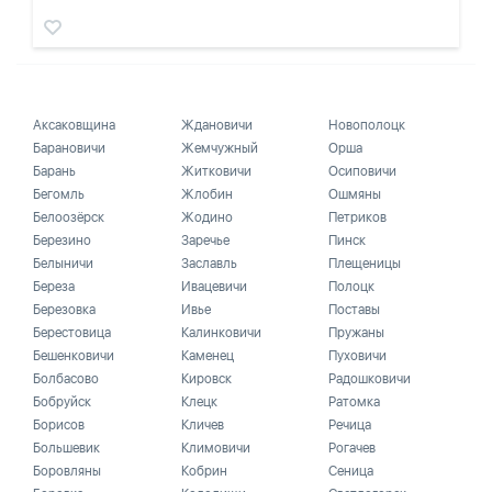
Аксаковщина
Ждановичи
Новополоцк
Барановичи
Жемчужный
Орша
Барань
Житковичи
Осиповичи
Бегомль
Жлобин
Ошмяны
Белоозёрск
Жодино
Петриков
Березино
Заречье
Пинск
Белыничи
Заславль
Плещеницы
Береза
Ивацевичи
Полоцк
Березовка
Ивье
Поставы
Берестовица
Калинковичи
Пружаны
Бешенковичи
Каменец
Пуховичи
Болбасово
Кировск
Радошковичи
Бобруйск
Клецк
Ратомка
Борисов
Кличев
Речица
Большевик
Климовичи
Рогачев
Боровляны
Кобрин
Сеница