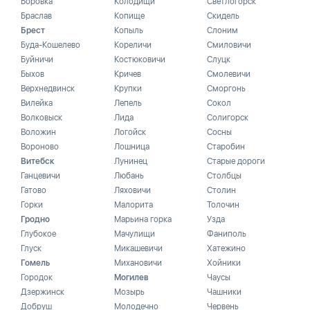
Боровка
Колодищи
Светлогорск
Браслав
Копище
Скидель
Брест
Копыль
Слоним
Буда-Кошелево
Кореличи
Смиловичи
Буйничи
Костюковичи
Слуцк
Быхов
Кричев
Смолевичи
Верхнедвинск
Крупки
Сморгонь
Вилейка
Лепель
Сокол
Волковыск
Лида
Солигорск
Воложин
Логойск
Сосны
Вороново
Лошница
Старобин
Витебск
Лунинец
Старые дороги
Ганцевичи
Любань
Столбцы
Гатово
Ляховичи
Столин
Горки
Малорита
Толочин
Гродно
Марьина горка
Узда
Глубокое
Мачулищи
Фаниполь
Глуск
Микашевичи
Хатежино
Гомель
Михановичи
Хойники
Городок
Могилев
Чаусы
Дзержинск
Мозырь
Чашники
Добруш
Молодечно
Червень