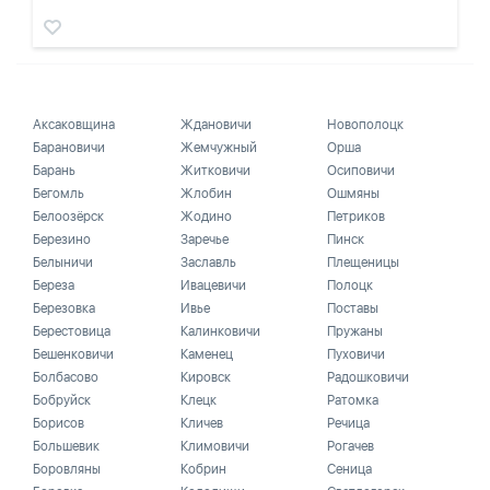
Аксаковщина
Ждановичи
Новополоцк
Барановичи
Жемчужный
Орша
Барань
Житковичи
Осиповичи
Бегомль
Жлобин
Ошмяны
Белоозёрск
Жодино
Петриков
Березино
Заречье
Пинск
Белыничи
Заславль
Плещеницы
Береза
Ивацевичи
Полоцк
Березовка
Ивье
Поставы
Берестовица
Калинковичи
Пружаны
Бешенковичи
Каменец
Пуховичи
Болбасово
Кировск
Радошковичи
Бобруйск
Клецк
Ратомка
Борисов
Кличев
Речица
Большевик
Климовичи
Рогачев
Боровляны
Кобрин
Сеница